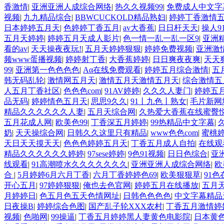
香激情
|
亚洲亚洲人成综合网络
|
热久久视频99
|
免费成人中文字
视频
|
九九精品综合
|
BBWCUCKOLD精品熟妇
|
婷婷丁香激情
日本婷婷五月天
|
色婷婷丁香五月
|
av大香蕉
|
日日杆天天
|
操人9
五月天婷婷
|
婷婷五月天成人影片
|
色一情一乱一乱一区9
|
亚洲
看的av
|
天天操夜夜玩!
|
五月天婷婷狠狠
|
婷婷免费视频
|
亚洲激
频www蛋播视频
|
婷婷射丁香
|
大香蕉婷婷
|
日日爽夜夜爽
|
天天
99
|
亚洲第一色色色色
|
Aα在线免费观看
|
婷婷五月综合激情
|
五
韩无码乱轮
|
激情网五月天
|
激情五月天激情五月天
|
综合激情五
人五月丁香社区
|
色色色com
|
91AV婷婷
|
久久久人妻门
|
婷婷五
品无码
|
婷婷情色五月天
|
思思9久久
|
91丨九色丨熟女
|
毛片新网
精品久久久久久久人妻
|
五月天综合网
|
久热爱大香蕉在线蜜臀
五月花成人网
|
欧美色99
|
丁香深五月婷婷
|
99热精品中文字幕
|
奶
|
天天操综合网
|
日韩久久这里只有精品
|
www色色com
|
蜜桃
天日天天摸天天
|
色色色婷婷五月天
|
丁香五月成人自拍
|
在线观
精品久久久久久久婷婷
|
97sese婷婷
|
9色91视频
|
日日色综合
|
亚
线观看
|
91高潮喷水久久久久久久久
|
亚洲亚洲人成综合网络
|
欧
合
|
5月婷婷6月六月丁香
|
六月丁香婷婷色69
|
欧美狠狠草
|
91色
开心五月
|
97婷婷狠狠
|
俺也去色官网
|
婷婷五月在线播放
|
五月
月婷婷日
|
色五月色五天色情网址
|
日韩色色色色
|
中文字幕精品
日夜操B
|
婷婷综合色图
|
国产乱子轮XXX农村
|
丁香五月激情婷
视频
|
色啪网
|
99操逼
|
丁香五月婷婷黑人妻黄色电影院
|
日本黄