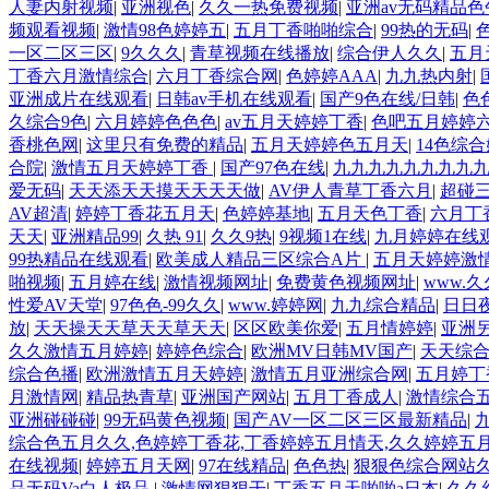
人妻内射视频
|
亚洲视色
|
久久一热免费视频
|
亚洲av无码精品色
频观看视频
|
激情98色婷婷五
|
五月丁香啪啪综合
|
99热的无码
|
一区二区三区
|
9久久久
|
青草视频在线播放
|
综合伊人久久
|
五月
丁香六月激情综合
|
六月丁香综合网
|
色婷婷AAA
|
九九热内射
|
亚洲成片在线观看
|
日韩av手机在线观看
|
国产9色在线/日韩
|
色
久综合9色
|
六月婷婷色色色
|
av五月天婷婷丁香
|
色吧五月婷婷
香桃色网
|
这里只有免费的精品
|
五月天婷婷色五月天
|
14色综
合院
|
激情五月天婷婷丁香
|
国产97色在线
|
九九九九九九九九
爱无码
|
天天添天天摸天天天天做
|
AV伊人青草丁香六月
|
超碰
AV超清
|
婷婷丁香花五月天
|
色婷婷基地
|
五月天色丁香
|
六月丁
天天
|
亚洲精品99
|
久热 91
|
久久9热
|
9视频1在线
|
九月婷婷在线
99热精品在线观看
|
欧美成人精品三区综合A片
|
五月天婷婷激
啪视频
|
五月婷在线
|
激情视频网址
|
免费黄色视频网址
|
www.久
性爱AV天堂
|
97色色-99久久
|
www.婷婷网
|
九九综合精品
|
日日
放
|
天天操天天草天天草天天
|
区区欧美你爱
|
五月情婷婷
|
亚洲
久久激情五月婷婷
|
婷婷色综合
|
欧洲MV日韩MV国产
|
天天综
综合色播
|
欧洲激情五月天婷婷
|
激情五月亚洲综合网
|
五月婷丁
月激情网
|
精品热青草
|
亚洲国产网站
|
五月丁香成人
|
激情综合五
亚洲碰碰碰
|
99无码黄色视频
|
国产AV一区二区三区最新精品
|
综合色五月久久,色婷婷丁香花,丁香婷婷五月情天,久久婷婷五
在线视频
|
婷婷五月天网
|
97在线精品
|
色色热
|
狠狠色综合网站
品无码Va白人极品
|
激情网狠狠干
|
丁香五月天啪啪a日本
|
久久