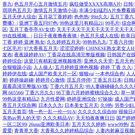
香九
|
色五月开心五月激情五月
|
疯狂做受XXXX高潮A片
|
日韩
琪琪色五月天
|
激情五月天激情小说
|
丰满少妇猛烈A片免费看
五月天伊人综合
|
五月花丁香婷婷
|
色色热
|
99ri久久
|
五月丁香六
费播冫
|
亚洲丁香五冃97色
|
99热这里只有精品21
|
99毛片
|
综合
区
|
五月丁香亭亭AV女优
|
天天干天天干天天干天天干天天干天
99在线视频。
|
日日干夜夜撸夜夜骑
|
色五月天成人在线
|
欧美
丁香 婷婷 亚洲 熟女
|
久久婷婷五月天
|
99热热九九
|
丁香六月情
|
七区毛片
|
97大香蕉五月天
|
涩涩涩婷婷
|
CHINESE熟女老女人
发布
|
夜夜躁婷婷AV
|
丁香花在线高清完整版视频
|
日韩国产在
婷婷综合
|
这里只有精彩亚洲视频推荐
|
亚洲久久天堂
|
五月天色
合狠狠躁小说
|
人人操人
|
五月婷婷亚洲色视频
|
婷婷 丁香 久久
|
婷婷伊在线
|
成人国产欧美大片一区
|
狠狠va
|
一本色综合色
|
人
射
|
婷婷操超碰
|
婷婷开心激情
|
淫五月停停
|
丁香五月日本
|
日韩
观看高清完整版AV线
|
丁香六月五月天
|
99人妻碰碰碰久久久久
网 665566
|
丁香六月久久
|
96丁香六月婷婷蜜桃综合久久
|
草一草
99热这里有精品2
|
九月性爱网
|
婷婷亚洲综合
|
97操操
|
成人国产
香五月天综合网
|
日本久久九
|
日本美女五月天
|
久9热
|
另类少妇
五月天首页
|
情一色一乱一伦一91A
|
久久久久久综合88
|
很操日
东热av男人的天堂
|
久久久精品AV
|
天天拍夜夜爽日日
|
国产婷
一区二区99
|
26uuu亚洲欧美日本
|
五月天久久婷婷
|
www99热
|
五
爱爱
|
青青草大香
|
大香蕉久久婷婷精品综合
|
人妻内射麻豆视频