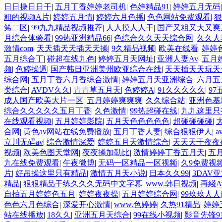
日日操日日干
|
五月丁香婷婷老司机
|
色婷精品91
|
婷婷五月无码
粗的视频A片
|
婷婷五月情
|
婷婷六月色播
|
色色网站免费观看
|
狠
笫二区
|
99九九精品视频推荐
|
人人摸人人干
|
国产又粗又大又爽
月综合体验看
|
99热亚洲精品66
|
色综合久久天天综合网
|
久久人
激情com
|
天天插天天插天天操
|
9久精品视频
|
欧美在线看
|
婷婷
五月综合丁
|
碰超在线九色
|
婷婷五月天网址
|
亚洲人妻Av
|
五月
频
|
色婷操逼
|
国产韩日亚洲美州欧亚综合在线
|
天天插天天玩天
综合网
|
五月丁香六月香综合激情
|
婷婷五月天亚洲综合
|
六月五
类综合
|
AVDV久久
|
青青草五月天
|
色婷婷A
|
91久久久久久
|
9
成人国产欧美大片一区
|
五月婷婷爽爽爽
|
久久综合站
|
亚洲色基
综合久久久久久五月丁香
|
久色激情
|
99热超碰在线
|
九九这里只
在线观看视频
|
五月婷婷影院
|
五月天色色色色色
|
超碰碰碰碰
|
合网
|
黄色av网站在线免费播放
|
五月丁香人妻
|
综合狠狠伊人
|
a
立川无码av
|
综合激情深爱
|
婷婷五月天激情综合
|
天天天干夜夜
视频
|
欧美色图天堂网
|
夜夜操加勒比
|
激情婷婷丁香五月天
|
五
九在线免费观看
|
午夜微博
|
无码一区精品一区视频
|
久9免费视
片
|
好吊操这里只有精品
|
激情五月天小说
|
日本久久99
|
3DAV
精品
|
狠狠精品干练久久久无码中文字幕
|
www.韩日视频
|
再綫A
自拍五月婷婷色五月
|
婷婷夜夜操
|
五月婷婷综合网
|
99玖玖人人
色色六月色综合
|
深爱开心激情
|
www.色婷婷
|
久热91精品
|
婷婷
站在线播放
|
18久久
|
亚洲五月天综合
|
99在线小视频
|
影音先锋9