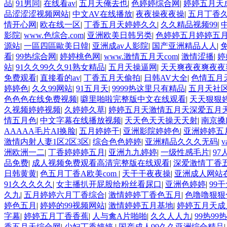
品
|
91男同
|
在线看av
|
五月天俺去也
|
色婷婷综合网
|
婷婷五月天
品涩涩涩视频网站
|
中文AV在线播放
|
夜夜操夜夜操
|
五月丁香
情开心网
|
欧在线一区
|
丁香五月天婷婷久久
|
久久精品视频99
|
影院
|
www.色综合.com
|
亚洲欧美日韩另类
|
色婷婷五月婷婷五
源站
|
一區四區歐美日韓
|
亚洲成av人影院
|
国产亚洲精品人人
|
看
|
99热综合网
|
婷婷桃色网
|
www.激情五月天com
|
激情涩播
|
婷
站
|
91久久99久久91熟女精品
|
五月天操逼网
|
天天爽夜夜爽夜夜
免费观看
|
直接看的av
|
丁香五月天偷拍
|
日韩AV大全
|
色情五月
婷婷色
|
久久99网站
|
91五月天
|
9999热这里只有精品
|
五月天社
色色色在线免费视频
|
噼里啪啦完整版中文在线观看
|
天天狠狠
久视频婷婷视频
|
久婷婷久草
|
婷婷五月天激情五月天深爱五月
情五月色
|
中文字幕在线播放视频
|
天天色天天操天天射
|
南京搡B
AAAAA毛片AI换脸
|
五月婷婷干
|
亚洲影院婷婷色
|
亚洲婷婷五
激情内射人妻1区2区3区
|
综合色色婷婷
|
亚洲精品久久久无码
|
洲欧洲一二
|
丁香婷婷婷五月
|
亚洲九九婷婷
|
一级性感毛片
|
97
品免费
|
成人视频免费观看高清完整版在线观看
|
深爱激情丁香
日韩黄黄
|
色五月丁香A欧美com
|
天干干夜夜操
|
亚洲成人网站
91久久久久久
|
女主播扒开屁股给粉丝看尿口
|
亚洲色婷婷
|
99
久九
|
五月婷婷六月丁香综合
|
激情婷婷丁香色五月
|
色噜噜狠狠
婷色五月
|
婷婷的99视频网站
|
激情婷婷五月基地
|
婷婷五月天成
字幕
|
婷婷五月丁香香蕉
|
人与禽A片啪啪
|
久久人人九
|
99热99热
香五月天综合网
|
少妇丁香婷婷
|
国产成人99久久亚洲综合精品