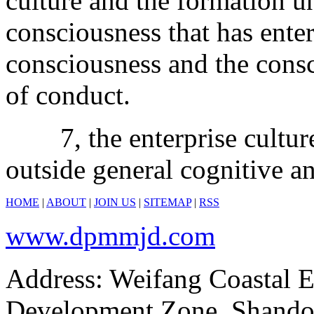
culture and the formation u
consciousness that has enter
consciousness and the consc
of conduct.
7, the enterprise culture i
outside general cognitive an
HOME
|
ABOUT
|
JOIN US
|
SITEMAP
|
RSS
www.dpmmjd.com
Address: Weifang Coastal 
Development Zone, Shandon