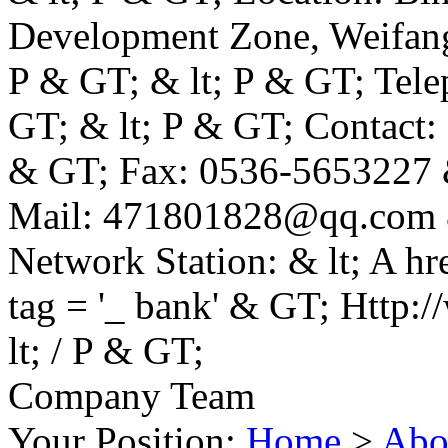
Development Zone, Weifang 
P & GT; & lt; P & GT; Tele
GT; & lt; P & GT; Contact: 
& GT; Fax: 0536-5653227 & 
Mail: 471801828@qq.com & 
Network Station: & lt; A h
tag = '_ bank' & GT; Http
lt; / P & GT;
Company Team
Your Position:
Home
>
Abo