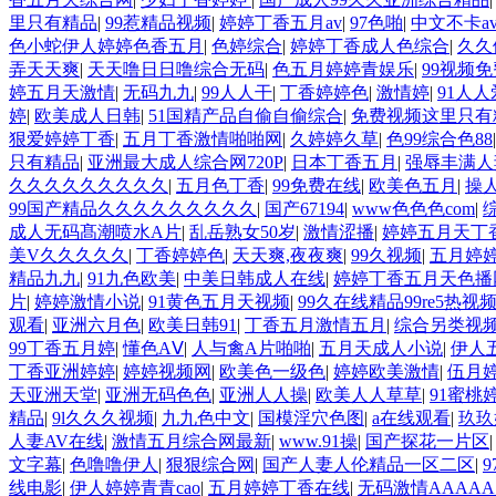
里只有精品
|
99惹精品视频
|
婷婷丁香五月av
|
97色啪
|
中文不卡a
色小蛇伊人婷婷色香五月
|
色婷综合
|
婷婷丁香成人色综合
|
久久
弄天天爽
|
天天噜日日噜综合无码
|
色五月婷婷青娱乐
|
99视频
婷五月天激情
|
无码九九
|
99人人干
|
丁香婷婷色
|
激情婷
|
91人人
婷
|
欧美成人日韩
|
51国精产品自偷自偷综合
|
免费视频这里只有
狠爱婷婷丁香
|
五月丁香激情啪啪网
|
久婷婷久草
|
色99综合色88
只有精品
|
亚洲最大成人综合网720P
|
日本丁香五月
|
强辱丰满人
久久久久久久久久久
|
五月色丁香
|
99免费在线
|
欧美色五月
|
操人
99国产精品久久久久久久久久久
|
国产67194
|
www色色色com
|
成人无码髙潮喷水A片
|
乱岳熟女50岁
|
激情涩播
|
婷婷五月天丁
美V久久久久久
|
丁香婷婷色
|
天天爽,夜夜爽
|
99久视频
|
五月婷
精品九九
|
91九色欧美
|
中美日韩成人在线
|
婷婷丁香五月天色播
片
|
婷婷激情小说
|
91黄色五月天视频
|
99久在线精品99re5热视
观看
|
亚洲六月色
|
欧美日韩91
|
丁香五月激情五月
|
综合另类视
99丁香五月婷
|
懂色AⅤ
|
人与禽A片啪啪
|
五月天成人小说
|
伊人
丁香亚洲婷婷
|
婷婷视频网
|
欧美色一级色
|
婷婷欧美激情
|
伍月
天亚洲天堂
|
亚洲无码色色
|
亚洲人人操
|
欧美人人草草
|
91蜜桃
精品
|
9l久久久视频
|
九九色中文
|
国模淫穴色图
|
a在线观看
|
玖玖
人妻AV在线
|
激情五月综合网最新
|
www.91操
|
国产探花一片区
文字幕
|
色噜噜伊人
|
狠狠综合网
|
国产人妻人伦精品一区二区
|
线电影
|
伊人婷婷青青cao
|
五月婷婷丁香在线
|
无码激情AAAAA