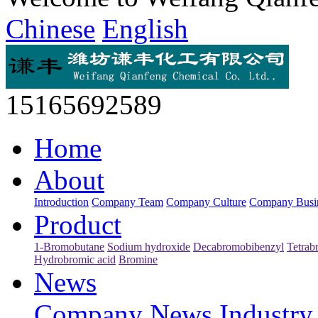
Chinese
English
15165692589
Home
About
Introduction
Company Team
Company Culture
Company Busi
Product
1-Bromobutane
Sodium hydroxide
Decabromobibenzyl
Tetrab
Hydrobromic acid
Bromine
News
Company News
Industr