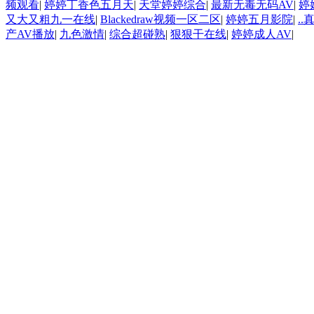
频观看
|
婷婷丁香色五月天
|
天堂婷婷综合
|
最新无毒无码AV
|
婷
又大又粗九一在线
|
Blackedraw视频一区二区
|
婷婷五月影院
|
.
产AV播放
|
九色激情
|
综合超碰熟
|
狠狠干在线
|
婷婷成人AV
|