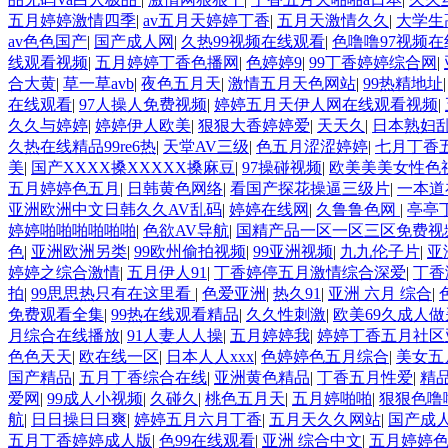
五月婷婷激情四季
|
av五月天婷婷丁香
|
五月天激情久久
|
大学生
av色色国产
|
国产成人网
|
久热99视频在线观看
|
色噜噜97视频
线观看视频
|
五月婷婷丁香色播网
|
色婷婷9
|
99丁香婷婷综合网
|
合大黄
|
草一草avb
|
夜色五月天
|
激情五月天色网站
|
99热精地址
在线观看
|
97人操人免费视频
|
婷婷五月天伊人网在线观看视频
|
久久与婷婷
|
婷婷伊人欧美
|
狠狠大香婷婷爱
|
天天久
|
日本熟妇
久热在线精品99re6热
|
天堂AV三级
|
色五月涩涩婷婷
|
七月丁香
美
|
国产XXXX搡XXXXX搡麻豆
|
97操碰视频
|
欧美美美女性色
五月婷婷色五月
|
日韩黄色网络
|
看国产探花操逼三级片
|
一本道
亚洲欧洲中文日韩久久AV乱码
|
婷婷在线网
|
久鲁鲁色网
|
亭亭
婷婷啪啪啪啪啪啪
|
色欲AV导航
|
国精产品一区一区三区免费视
色
|
亚洲欧洲另类
|
99欧州偷拍视频
|
99亚洲视频
|
九九伦子片
|
亚
婷婷之综合激情
|
五月伊人91
|
丁香婷停五月激情综合深爱
|
丁香
拍
|
99思思热只有在这里看
|
色爱亚洲
|
热久91
|
亚洲 六月 综合
|
免费观看全集
|
99热在线观看精品
|
久久性刺激
|
欧美69久成人
月综合在线播放
|
91人妻人人操
|
五月婷婷我
|
婷婷丁香五月社区
色色天天
|
欧在线一区
|
日本人人xxx
|
色婷婷色五月综合
|
美女五
国产精品
|
五月丁香综合在线
|
亚洲黄色精品
|
丁香五月性爱
|
精
爱网
|
99成人小视频
|
久碰久
|
桃色五月天
|
五月婷啪啪
|
狠狠色噜
航
|
日日操日日爽
|
婷婷五月六月丁香
|
五月天久久网站
|
国产成
五月丁香婷婷成人版
|
色99在线观看
|
亚洲 综合中文
|
五月婷婷